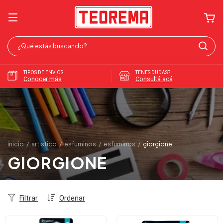
TIPOS DE ENVIOS
TENES DUDAS?
Conocer más
Consultá acá
inicio
/
artistico
/
esfuminos
/
esfuminos
/
giorgione
GIORGIONE
Filtrar
Ordenar