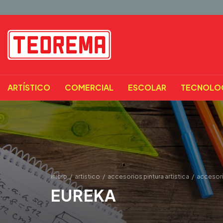
ARTÍSTICO
COMERCIAL
ESCOLAR
TECNOLO
inicio
/
artistico
/
accesorios pintura artistica
/
accesori
EUREKA