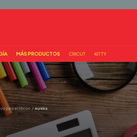
GÍA
MÁS PRODUCTOS
CRICUT
KITTY
os para acrilicos
/
eureka