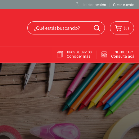
Iniciar sesión
|
Crear cuenta
(
0
)
TIPOS DE ENVIOS
TENES DUDAS?
Conocer más
Consultá acá