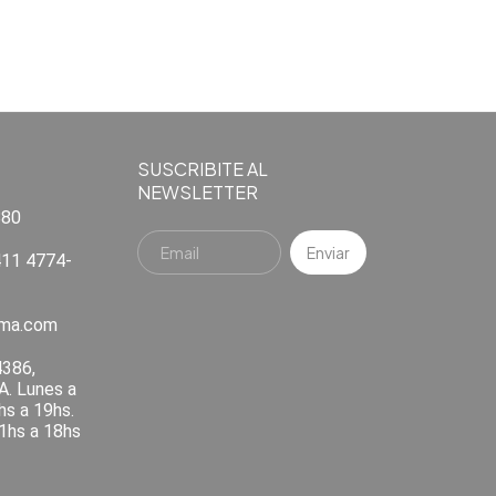
SUSCRIBITE AL
NEWSLETTER
880
11 4774-
ema.com
4386,
A. Lunes a
hs a 19hs.
1hs a 18hs