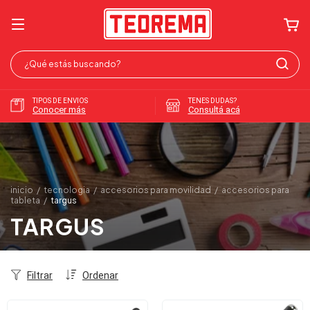
TIPOS DE ENVIOS
TENES DUDAS?
Conocer más
Consultá acá
inicio
/
tecnologia
/
accesorios para movilidad
/
accesorios para
tableta
/
targus
TARGUS
Filtrar
Ordenar