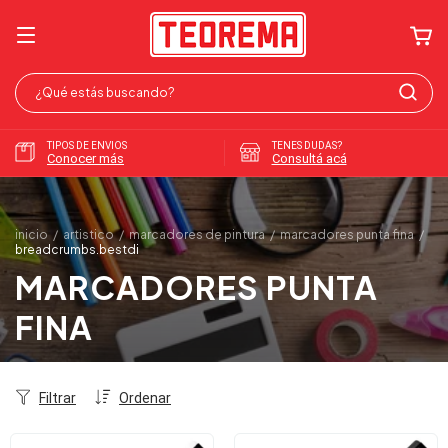
TIPOS DE ENVIOS
TENES DUDAS?
Conocer más
Consultá acá
inicio
/
artistico
/
marcadores de pintura
/
marcadores punta fina
/
breadcrumbs.bestdi
MARCADORES PUNTA
FINA
Filtrar
Ordenar