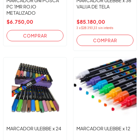
MARCADOR UNI POSCA
MARCADOR ULEBBE x 36
PC 1MR ROJO
VALIJA DE TELA
METALIZADO
$6.750,00
$85.180,00
3
x
$28.393,33
sin interés
MARCADOR ULEBBE x 24
MARCADOR ULEBBE x 12