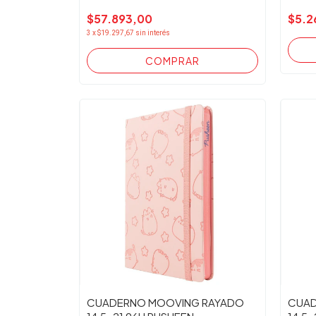
$57.893,00
$5.2
3
x
$19.297,67
sin interés
CUADERNO MOOVING RAYADO
CUAD