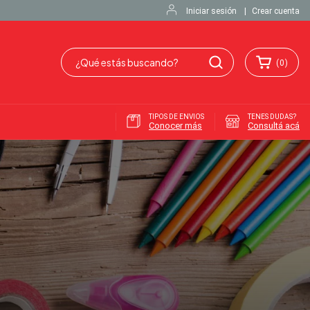
Iniciar sesión
|
Crear cuenta
(
0
)
TIPOS DE ENVIOS
TENES DUDAS?
Conocer más
Consultá acá