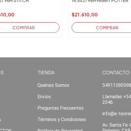
21 96H STITCH
14,5x21 96H HARRY POTTER
610,00
$21.610,00
OS
TIENDA
CONTACTO
Quiénes Somos
5491138059
Envíos
Llamadas +54
2046
Preguntas Frecuentes
info@e-teor
A
Términos y Condiciones
Av. Santa Fe 
Palermo, CAB
CTOS
Política de Privacidad