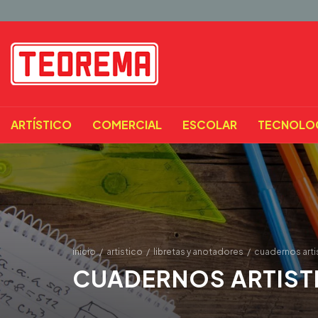
ARTÍSTICO
COMERCIAL
ESCOLAR
TECNOLO
inicio
/
artistico
/
libretas y anotadores
/
cuadernos arti
CUADERNOS ARTIST