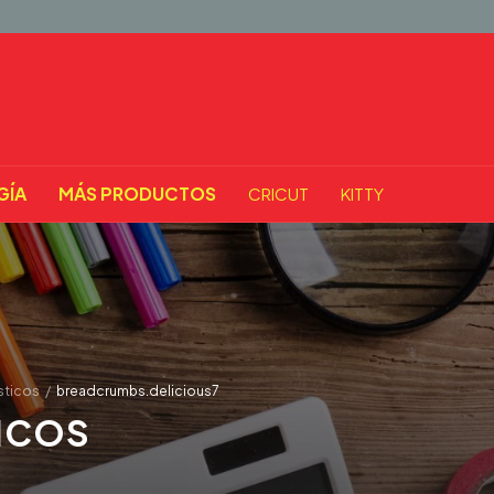
GÍA
MÁS PRODUCTOS
CRICUT
KITTY
sticos
/
breadcrumbs.delicious7
ICOS