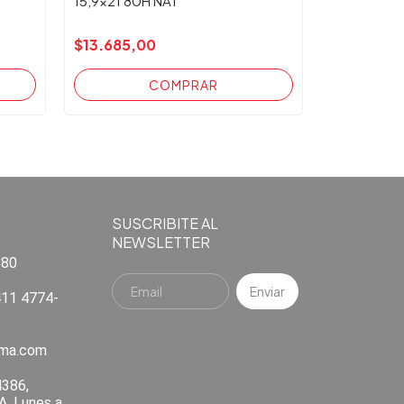
15,9x21 80H NAT
$13.685,00
SUSCRIBITE AL
NEWSLETTER
880
11 4774-
ema.com
4386,
A. Lunes a