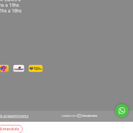
hs a 19hs.
1hs a 18hs
e arrepentimiento
Entendido