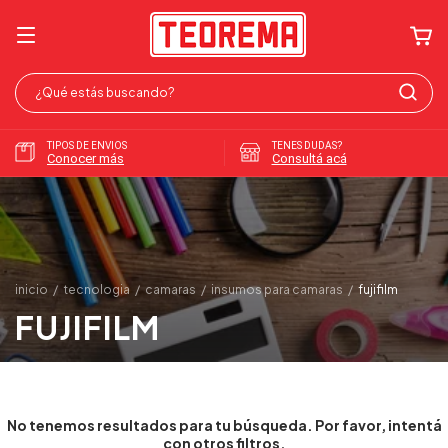
TIPOS DE ENVIOS
TENES DUDAS?
Conocer más
Consultá acá
inicio
/
tecnologia
/
camaras
/
insumos para camaras
/
fujifilm
FUJIFILM
No tenemos resultados para tu búsqueda. Por favor, intentá
con otros filtros.