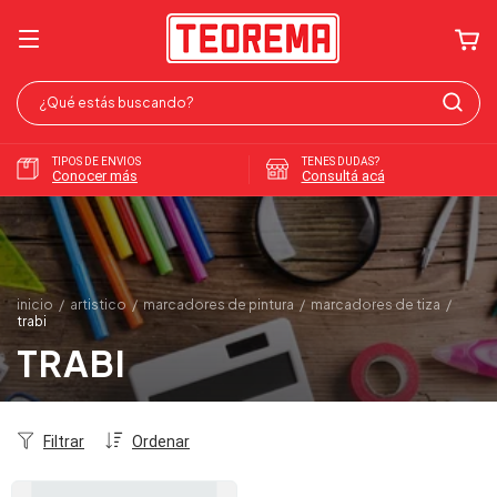
TIPOS DE ENVIOS
TENES DUDAS?
Conocer más
Consultá acá
inicio
/
artistico
/
marcadores de pintura
/
marcadores de tiza
/
trabi
TRABI
Filtrar
Ordenar