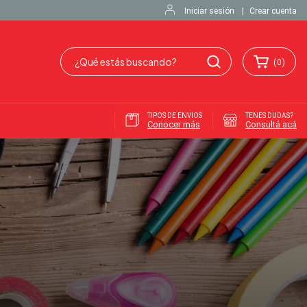
Iniciar sesión
|
Crear cuenta
(
0
)
TIPOS DE ENVIOS
TENES DUDAS?
Conocer más
Consultá acá