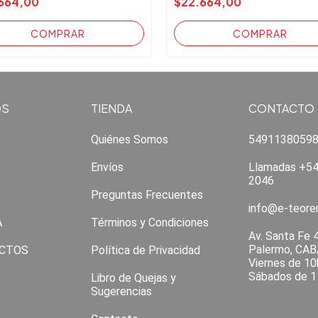
664,00
$22.664,00
OS
TIENDA
CONTACTO
Quiénes Somos
5491138059
Envíos
Llamadas +54
2046
Preguntas Frecuentes
info@e-teor
A
Términos y Condiciones
Av. Santa Fe 
Palermo, CAB
CTOS
Política de Privacidad
Viernes de 10
Sábados de 1
Libro de Quejas y
Sugerencias