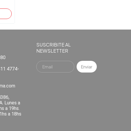
SUSCRIBITE AL
NEWSLETTER
880
11 4774-
ema.com
4386,
A. Lunes a
hs a 19hs.
1hs a 18hs