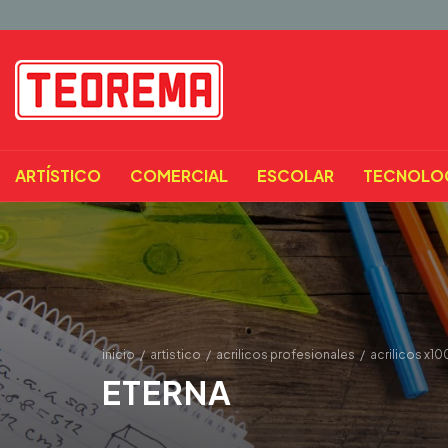
ARTÍSTICO
COMERCIAL
ESCOLAR
TECNOLO
inicio
/
artistico
/
acrilicos profesionales
/
acrilicos x10
ETERNA