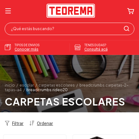
TIPOS DE ENVIOS
TENES DUDAS?
Conocer más
Consultá acá
inicio
/
escolar
/
carpetas escolares
/
breadcrumbs.carpetas-2-
tapas-a4
/
breadcrumbs.rideo20
CARPETAS ESCOLARES
Filtrar
Ordenar