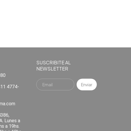
SUSCRIBITE AL
NEWSLETTER
880
11 4774-
ema.com
4386,
A. Lunes a
hs a 19hs.