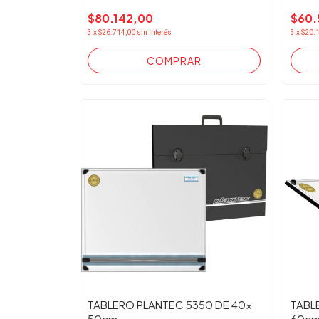
$80.142,00
$60.
3
x
$26.714,00
sin interés
3
x
$20.
TABLERO PLANTEC 5350 DE 40x
TABL
50cm.
60cm