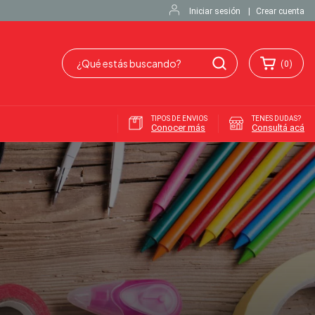
Iniciar sesión
|
Crear cuenta
(
0
)
TIPOS DE ENVIOS
TENES DUDAS?
Conocer más
Consultá acá