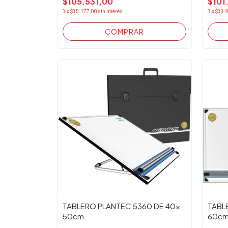
$105.531,00
$101
3
x
$35.177,00
sin interés
3
x
$33.
TABLERO PLANTEC 5360 DE 40x
TABL
50cm.
60cm