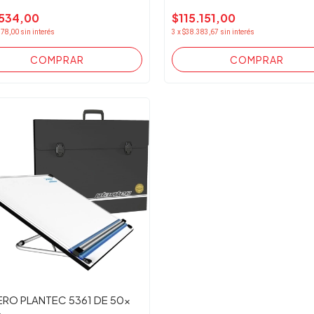
534,00
$115.151,00
178,00
sin interés
3
x
$38.383,67
sin interés
ERO PLANTEC 5361 DE 50x
.