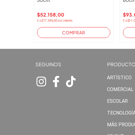
$52.158,00
$93.
3
x
$17.386,00
sin interés
3
x
$31.
SEGUINOS
PRODUCT
ARTÍSTICO
COMERCIAL
ESCOLAR
TECNOLOGÍ
MÁS PRODU