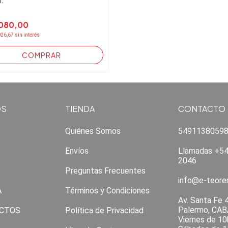
080,00
026,67
sin interés
OS
TIENDA
CONTACTO
Quiénes Somos
5491138059
Envíos
Llamadas +54
2046
Preguntas Frecuentes
info@e-teor
A
Términos y Condiciones
Av. Santa Fe 
Palermo, CAB
CTOS
Política de Privacidad
Viernes de 10