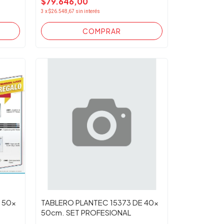
$79.646,00
3
x
$26.548,67
sin interés
 50x
TABLERO PLANTEC 15373 DE 40x
50cm. SET PROFESIONAL