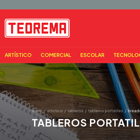
ARTÍSTICO
COMERCIAL
ESCOLAR
TECNOLO
inicio
/
artistico
/
tableros
/
tableros portatiles
/
bread
TABLEROS PORTATI