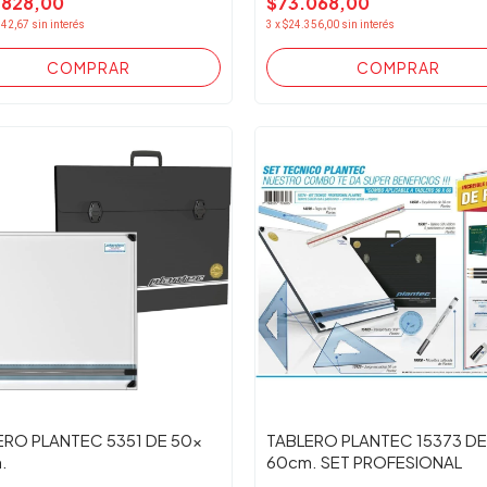
.828,00
$73.068,00
942,67
sin interés
3
x
$24.356,00
sin interés
ERO PLANTEC 5351 DE 50x
TABLERO PLANTEC 15373 DE
.
60cm. SET PROFESIONAL