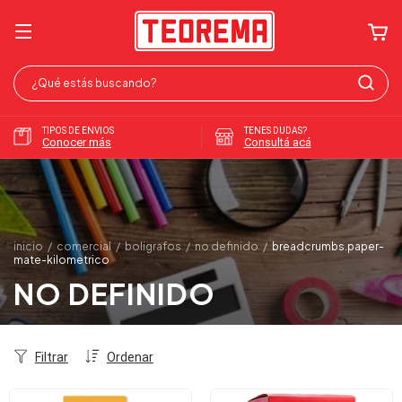
TIPOS DE ENVIOS
TENES DUDAS?
Conocer más
Consultá acá
inicio
/
comercial
/
boligrafos
/
no definido
/
breadcrumbs.paper-
mate-kilometrico
NO DEFINIDO
Filtrar
Ordenar