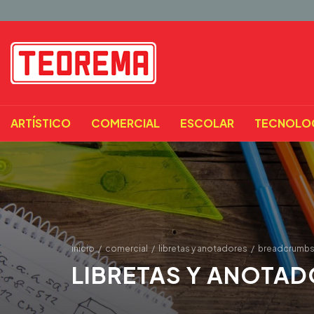
ARTÍSTICO
COMERCIAL
ESCOLAR
TECNOLO
inicio
/
comercial
/
libretas y anotadores
/
breadcrumbs
LIBRETAS Y ANOTA