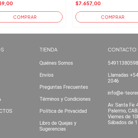
39,00
$7.657,00
OS
TIENDA
CONTACTO
Quiénes Somos
5491138059
Envíos
Llamadas +54
2046
Preguntas Frecuentes
info@e-teor
A
Términos y Condiciones
Av. Santa Fe 
Palermo, CAB
CTOS
Política de Privacidad
Viernes de 10
Sábados de 1
Libro de Quejas y
Sugerencias