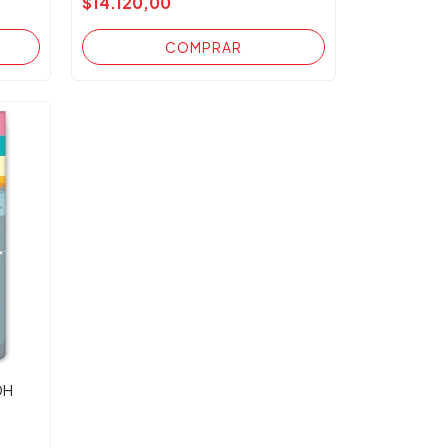
$14.120,00
0H