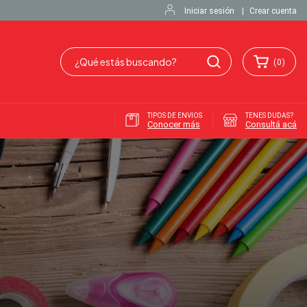
Iniciar sesión
|
Crear cuenta
(
0
)
TIPOS DE ENVIOS
TENES DUDAS?
Conocer más
Consultá acá