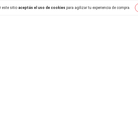
 este sitio
aceptás el uso de cookies
para agilizar tu experiencia de compra.
80,00
$4.340,00
HE 3,5cm.CBX MADERA
BROCHE 5,5cm.CBX PATC
LIZADA x12
x12