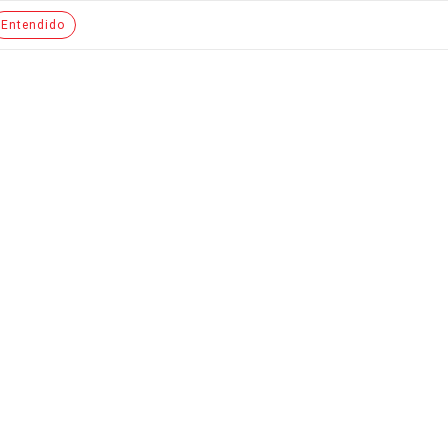
Entendido
$5.551,00
HWORK