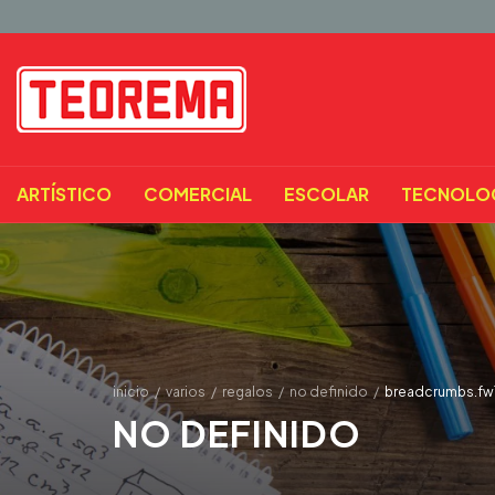
ARTÍSTICO
COMERCIAL
ESCOLAR
TECNOLO
inicio
/
varios
/
regalos
/
no definido
/
breadcrumbs.fw
NO DEFINIDO