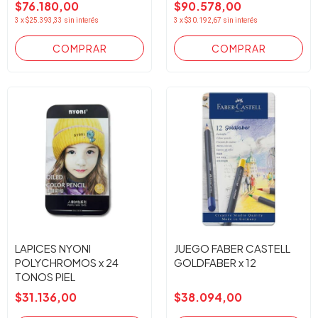
$76.180,00
$90.578,00
3
x
$25.393,33
sin interés
3
x
$30.192,67
sin interés
LAPICES NYONI
JUEGO FABER CASTELL
POLYCHROMOS x 24
GOLDFABER x 12
TONOS PIEL
$31.136,00
$38.094,00