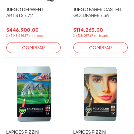
JUEGO DERWENT
JUEGO FABER CASTELL
ARTISTS x 72
GOLDFABER x 36
$446.900,00
$114.263,00
3
x
$148.966,67
sin interés
3
x
$38.087,67
sin interés
LAPICES PIZZINI
LAPICES PIZZINI