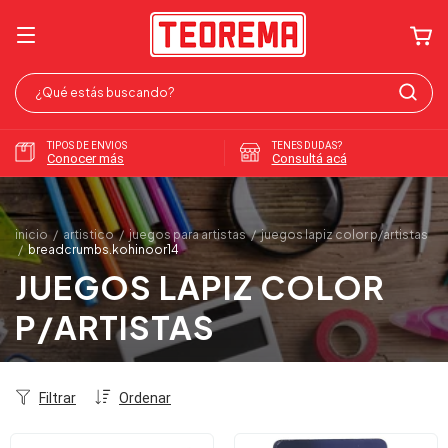
TIPOS DE ENVIOS
TENES DUDAS?
Conocer más
Consultá acá
inicio
/
artistico
/
juegos para artistas
/
juegos lapiz color p/artistas
/
breadcrumbs.kohinoor14
JUEGOS LAPIZ COLOR
P/ARTISTAS
Filtrar
Ordenar