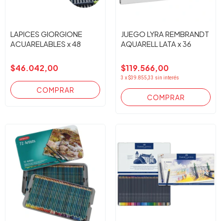
LAPICES GIORGIONE
JUEGO LYRA REMBRANDT
ACUARELABLES x 48
AQUARELL LATA x 36
$46.042,00
$119.566,00
3
x
$39.855,33
sin interés