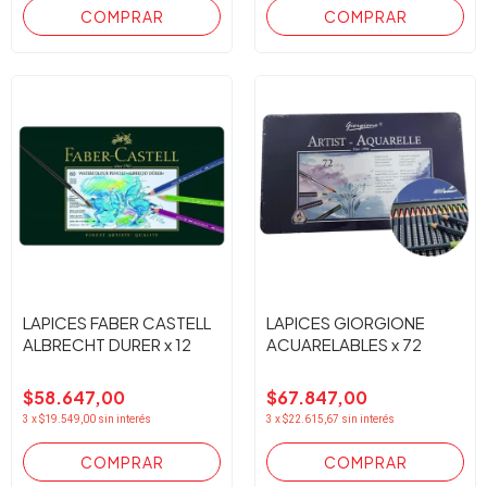
LAPICES FABER CASTELL
LAPICES GIORGIONE
ALBRECHT DURER x 12
ACUARELABLES x 72
$58.647,00
$67.847,00
3
x
$19.549,00
sin interés
3
x
$22.615,67
sin interés