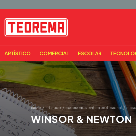
ARTÍSTICO
COMERCIAL
ESCOLAR
TECNOLO
inicio
/
artistico
/
accesorios pintura profesional
/
masca
WINSOR & NEWTON