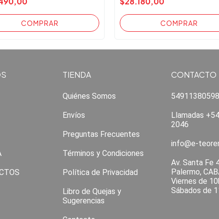
490,00
$28.180,00
OS
TIENDA
CONTACTO
Quiénes Somos
5491138059
Envíos
Llamadas +54
2046
Preguntas Frecuentes
info@e-teor
A
Términos y Condiciones
Av. Santa Fe 
Palermo, CAB
CTOS
Política de Privacidad
Viernes de 10
Sábados de 1
Libro de Quejas y
Sugerencias