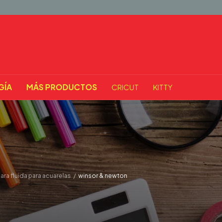
GÍA
MÁS PRODUCTOS
CRICUT
KITTY
ra fluida para acuarelas
/
winsor & newton