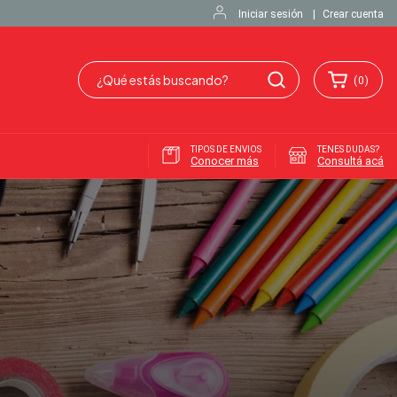
Iniciar sesión
|
Crear cuenta
(
0
)
TIPOS DE ENVIOS
TENES DUDAS?
Conocer más
Consultá acá