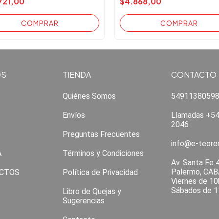
721,00
$4.868,00
OS
TIENDA
CONTACTO
Quiénes Somos
5491138059
Envíos
Llamadas +54
2046
Preguntas Frecuentes
info@e-teor
A
Términos y Condiciones
Av. Santa Fe 
Palermo, CAB
CTOS
Política de Privacidad
Viernes de 10
Sábados de 1
Libro de Quejas y
Sugerencias