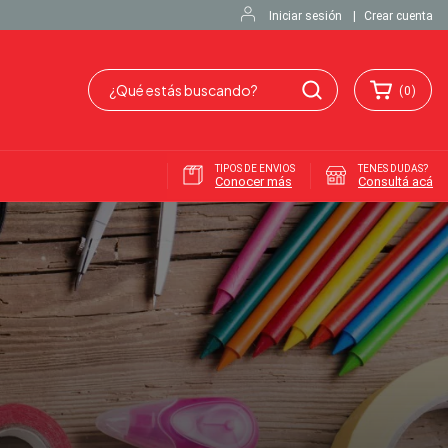
Iniciar sesión
|
Crear cuenta
(
0
)
TIPOS DE ENVIOS
TENES DUDAS?
Conocer más
Consultá acá