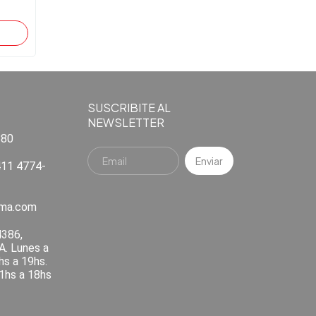
SUSCRIBITE AL
NEWSLETTER
880
11 4774-
ema.com
4386,
A. Lunes a
hs a 19hs.
1hs a 18hs