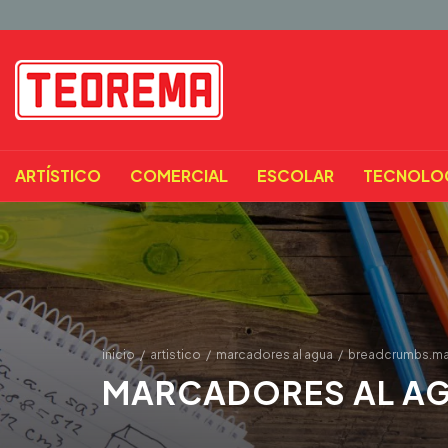
ARTÍSTICO
COMERCIAL
ESCOLAR
TECNOLO
inicio
/
artistico
/
marcadores al agua
/
breadcrumbs.m
MARCADORES AL A