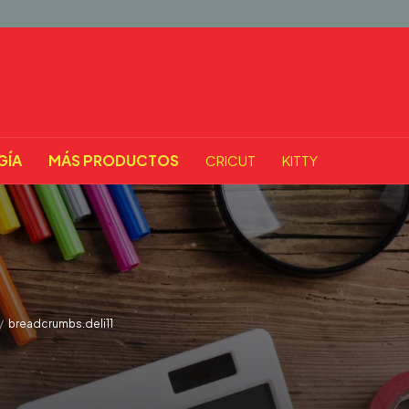
GÍA
MÁS PRODUCTOS
CRICUT
KITTY
/
breadcrumbs.deli11