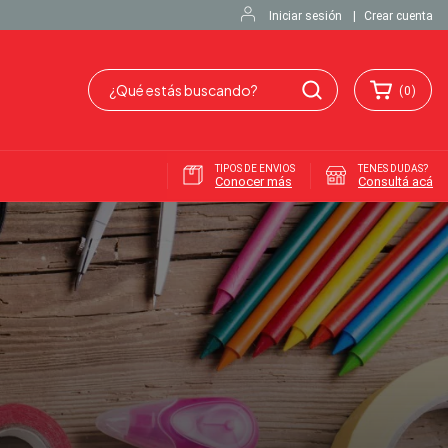
Iniciar sesión
|
Crear cuenta
(
0
)
TIPOS DE ENVIOS
TENES DUDAS?
Conocer más
Consultá acá