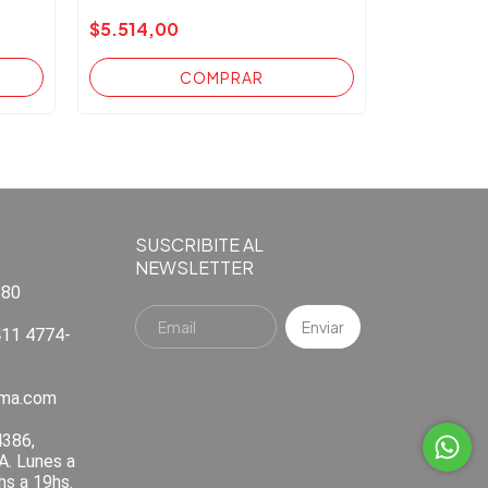
$5.514,00
SUSCRIBITE AL
NEWSLETTER
880
11 4774-
ema.com
4386,
A. Lunes a
hs a 19hs.