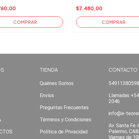
760,00
$7.480,00
OS
TIENDA
CONTACTO
Quiénes Somos
5491138059
Envíos
Llamadas +54
2046
Preguntas Frecuentes
info@e-teor
A
Términos y Condiciones
Av. Santa Fe 
Palermo, CAB
CTOS
Política de Privacidad
Viernes de 10