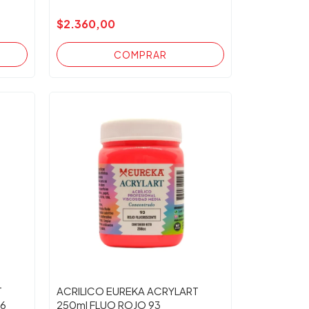
$2.360,00
T
ACRILICO EUREKA ACRYLART
96
250ml FLUO ROJO 93