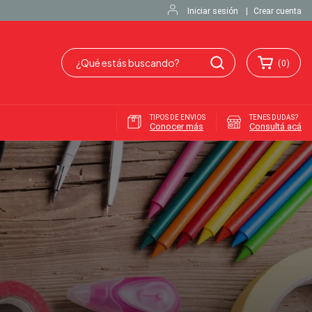
Iniciar sesión
|
Crear cuenta
(
0
)
TIPOS DE ENVIOS
TENES DUDAS?
Conocer más
Consultá acá