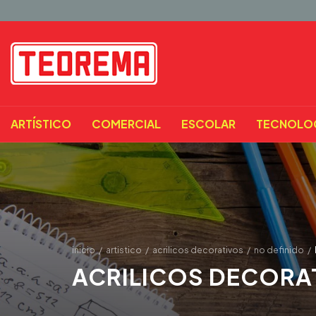
ARTÍSTICO
COMERCIAL
ESCOLAR
TECNOLO
inicio
/
artistico
/
acrilicos decorativos
/
no definido
/
ACRILICOS DECORA