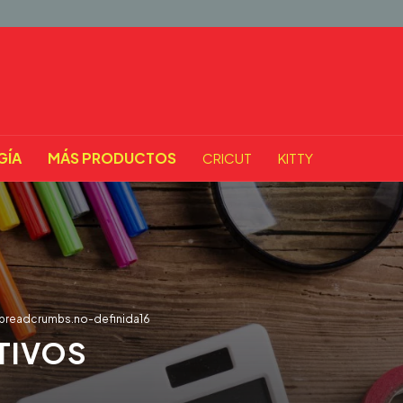
GÍA
MÁS PRODUCTOS
CRICUT
KITTY
breadcrumbs.no-definida16
TIVOS