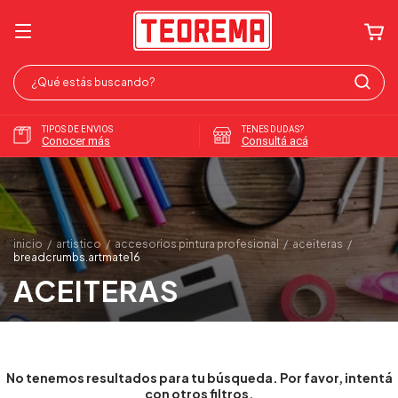
TIPOS DE ENVIOS
TENES DUDAS?
Conocer más
Consultá acá
inicio
/
artistico
/
accesorios pintura profesional
/
aceiteras
/
breadcrumbs.artmate16
ACEITERAS
No tenemos resultados para tu búsqueda. Por favor, intentá
con otros filtros.