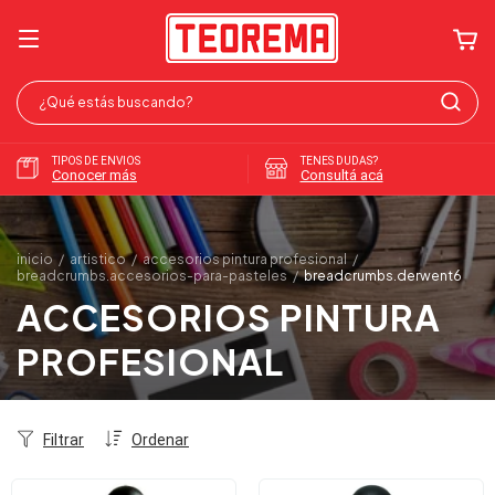
TIPOS DE ENVIOS
TENES DUDAS?
Conocer más
Consultá acá
inicio
/
artistico
/
accesorios pintura profesional
/
breadcrumbs.accesorios-para-pasteles
/
breadcrumbs.derwent6
ACCESORIOS PINTURA
PROFESIONAL
Filtrar
Ordenar