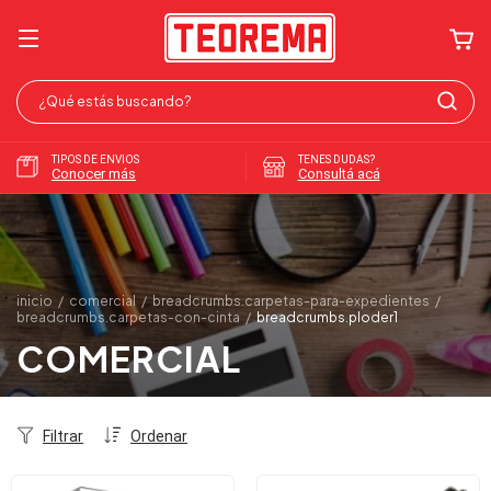
TIPOS DE ENVIOS
TENES DUDAS?
Conocer más
Consultá acá
inicio
/
comercial
/
breadcrumbs.carpetas-para-expedientes
/
breadcrumbs.carpetas-con-cinta
/
breadcrumbs.ploder1
COMERCIAL
Filtrar
Ordenar