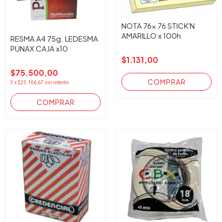
NOTA 76x 76 STICK'N
AMARILLO x 100h
RESMA A4 75g. LEDESMA
PUNAX CAJA x10
$1.131,00
$75.500,00
3
x
$25.166,67
sin interés