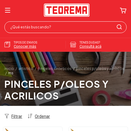
TIPOS DE ENVIOS
TENES DUDAS?
Conocer más
Consultá acá
inicio
/
artistico
/
pinceles sinteticos
/
pinceles p/oleos y acrilicos
/
ms
PINCELES P/OLEOS Y
ACRILICOS
Filtrar
Ordenar